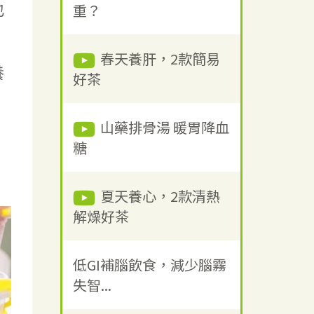
也
重？
春天養肝，2款簡易
養
好茶
山藥排骨湯 暖胃降血
糖
夏天養心，2款清熱
解燥好茶
低GI補腦飲食，減少腦霧
失智...