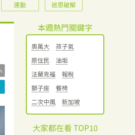
運動
迷思破解
本週熱門關鍵字
奧萬大
孩子氣
原住民
油垢
小
法蘭克福
報稅
獅子座
餐椅
二次中風
新加坡
大家都在看 TOP10