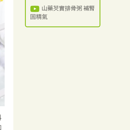
山藥芡實排骨粥 補腎
固精氣
科
如