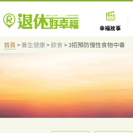
幸福故事
首頁
>
養生健康
>
飲食
>
3招預防慢性食物中毒