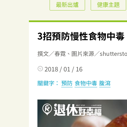
最新出爐
健康主題
3招預防慢性食物中毒
撰文／春霓、圖片來源／shuttersto
2018 / 01 / 16
關鍵字：
預防
食物中毒
腹瀉