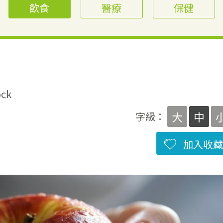
飲食
醫療
保健
ck
大
中
字級：
加入收藏