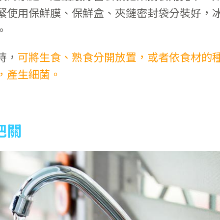
緊使用保鮮膜、保鮮盒、夾鏈密封袋分裝好，
。
時，
可將生食、熟食分開放置，或者依食材的
，產生細菌。
把關