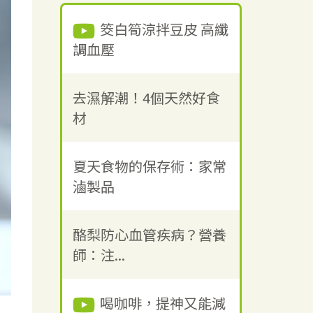
筊白筍涼拌豆皮 高纖
調血壓
去濕解潮！4個天然好食
材
夏天食物的保存術：家常
滷製品
酪梨防心血管疾病？營養
師：注...
喝咖啡，提神又能減