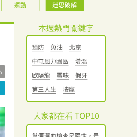
運動
迷思破解
本週熱門關鍵字
預防
魚油
北京
中屯風力園區
增溫
小
歐陽龍
霉味
假牙
第三人生
按摩
大家都在看 TOP10
糞便潛血檢查呈陽性，是