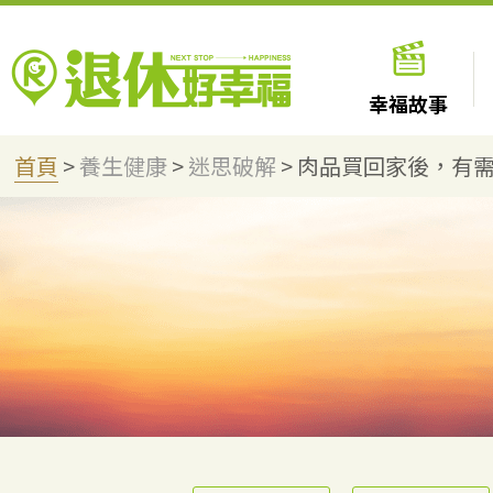
幸福故事
首頁
>
養生健康
>
迷思破解
>
肉品買回家後，有