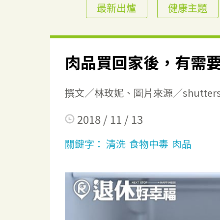
最新出爐
健康主題
肉品買回家後，有需
撰文／林玫妮、圖片來源／shutterst
2018 / 11 / 13
關鍵字：
清洗
食物中毒
肉品