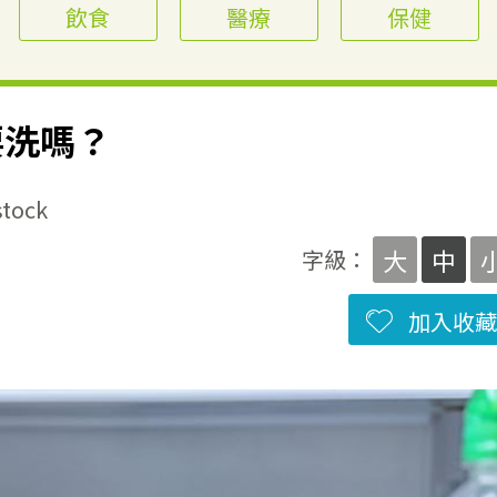
飲食
醫療
保健
要洗嗎？
ock
大
中
字級：
加入收藏