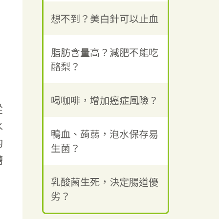
，
想不到？美白針可以止血
？
脂肪含量高？減肥不能吃
酪梨？
喝咖啡，增加癌症風險？
從
水
鴨血、蒟蒻，泡水保存易
的
生菌？
槽
乳酸菌生死，決定腸道優
劣？