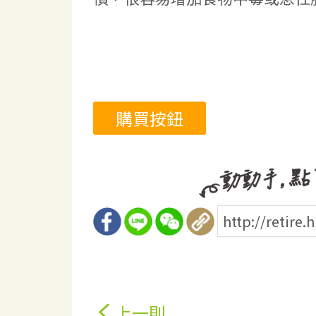
購買按鈕
上一則