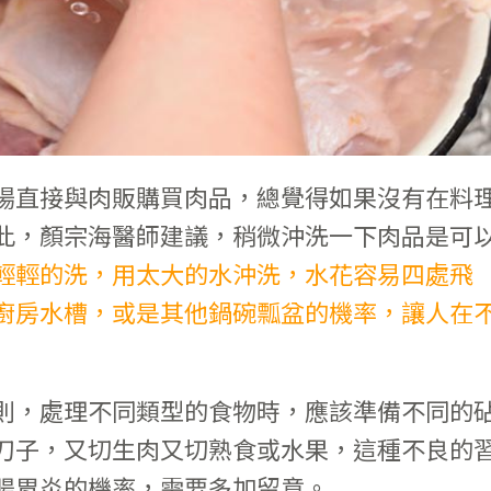
場直接與肉販購買肉品，總覺得如果沒有在料
此，顏宗海醫師建議，稍微沖洗一下肉品是可
輕輕的洗，用太大的水沖洗，水花容易四處飛
廚房水槽，或是其他鍋碗瓢盆的機率，讓人在
則，處理不同類型的食物時，應該準備不同的
刀子，又切生肉又切熟食或水果，這種不良的
腸胃炎的機率，需要多加留意。