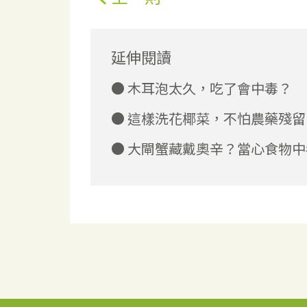
延伸閱讀
木耳泡太久，吃了會中毒？
這樣洗花椰菜，不怕農藥殘留
大閘蟹藏戴奧辛？當心食物中