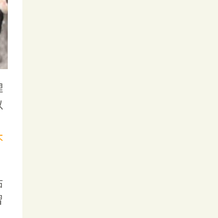
理
以
不
砧
習