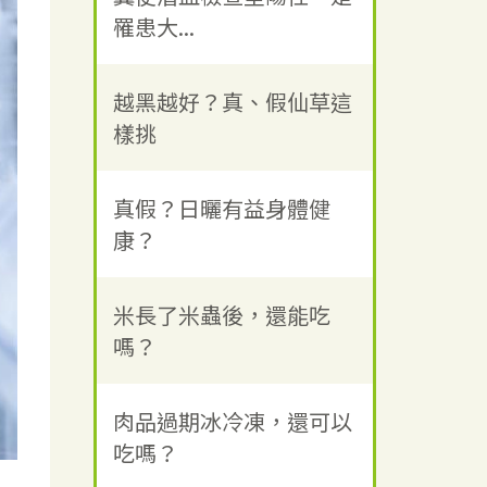
罹患大...
越黑越好？真、假仙草這
樣挑
真假？日曬有益身體健
康？
米長了米蟲後，還能吃
嗎？
肉品過期冰冷凍，還可以
吃嗎？