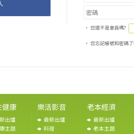
入
‧ 您還不是會員嗎?
‧ 您忘記帳號和密碼了
生健康
樂活影音
老本經濟
新出爐
最新出爐
最新出爐
康主題
料理
老本主題