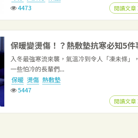
4473
閱讀文章
保暖變燙傷！？熱敷墊抗寒必知5件
入冬最強寒流來襲，氣溫冷到令人「凍未條」
一些怕冷的長輩們...
保暖
燙傷
熱敷墊
5447
閱讀文章