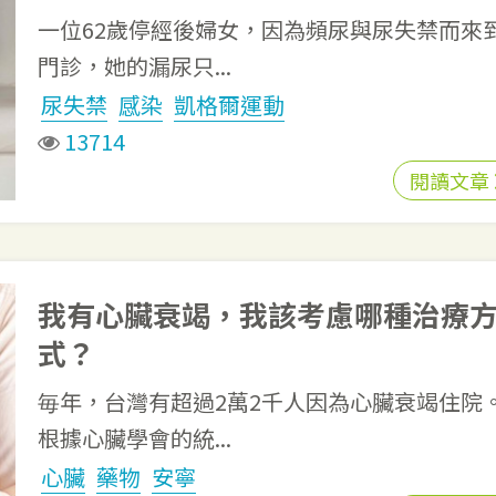
一位62歲停經後婦女，因為頻尿與尿失禁而來
門診，她的漏尿只...
尿失禁
感染
凱格爾運動
13714
閱讀文章
我有心臟衰竭，我該考慮哪種治療
式？
毎年，台灣有超過2萬2千人因為心臟衰竭住院
根據心臟學會的統...
心臟
藥物
安寧