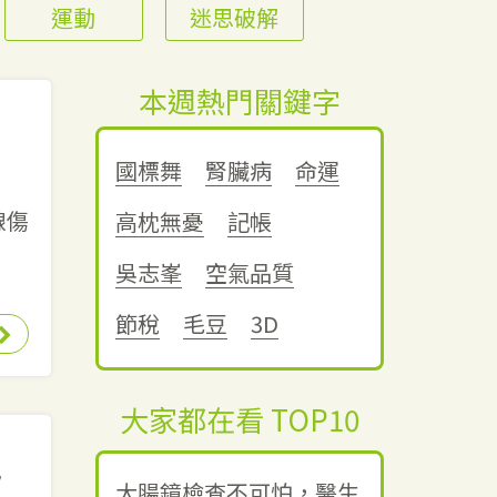
運動
迷思破解
本週熱門關鍵字
兩
國標舞
腎臟病
命運
線傷
高枕無憂
記帳
吳志峯
空氣品質
節稅
毛豆
3D
大家都在看 TOP10
也
大腸鏡檢查不可怕，醫生