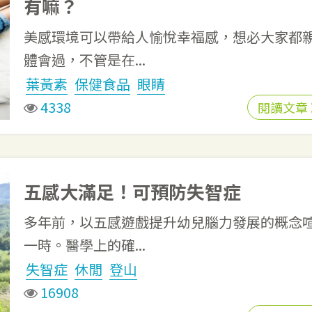
有嘛？
美感環境可以帶給人愉悅幸福感，想必大家都
體會過，不管是在...
葉黃素
保健食品
眼睛
4338
閱讀文章
五感大滿足！可預防失智症
多年前，以五感遊戲提升幼兒腦力發展的概念
一時。醫學上的確...
失智症
休閒
登山
16908