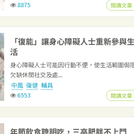
8875
閱讀文章
「復能」讓身心障礙人士重新參與
活
身心障礙人士可能因行動不便，使生活範圍侷
欠缺休閒社交及處...
中風
復健
輔具
6553
閱讀文章
年節飲食聰明吃，三高肥胖不上門