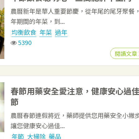
農曆新年是華人重要節慶，從年尾的尾牙聚餐
年期間的年菜，到...
均衡飲食
年菜
過年
5390
閱讀文章
春節用藥安全愛注意，健康安心過
節
農曆春節連假將近，藥師提供您用藥安全小撇
讓您健康安心過佳...
年節
大掃除
藥品