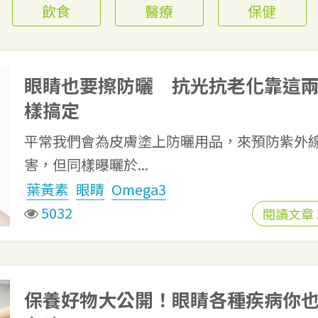
飲食
醫療
保健
眼睛也要擦防曬 抗光抗老化靠這
樣搞定
平常我們會為皮膚塗上防曬用品，來預防紫外
害，但同樣曝曬於...
葉黃素
眼睛
Omega3
5032
閱讀文章
保養好物大公開！眼睛各種疾病你