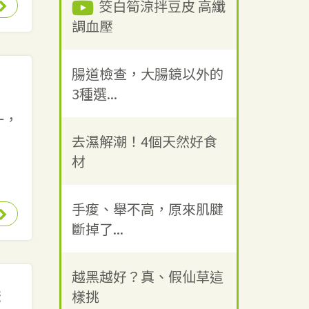
筊白筍涼拌豆皮 高纖
調血壓
腸道檢查，大腸鏡以外的
3種選...
一，
去濕解潮！4個天然好食
材
手痠、舉不高，原來肌腱
斷掉了...
越黑越好？真、假仙草這
禁
樣挑