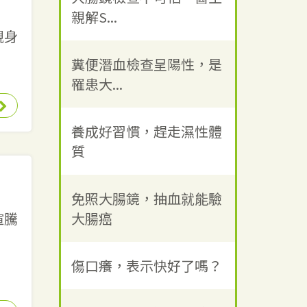
親解S...
親身
糞便潛血檢查呈陽性，是
罹患大...
養成好習慣，趕走濕性體
質
免照大腸鏡，抽血就能驗
大腸癌
喧騰
傷口癢，表示快好了嗎？