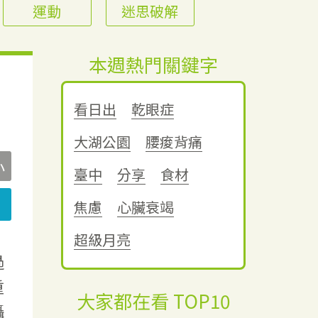
運動
迷思破解
本週熱門關鍵字
看日出
乾眼症
大湖公園
腰痠背痛
小
臺中
分享
食材
焦慮
心臟衰竭
超級月亮
過
重
大家都在看 TOP10
攝