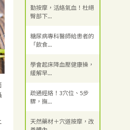
勤按摩，活絡氣血！杜絕
臀部下...
糖尿病專科醫師給患者的
「飲食...
學會起床降血壓健康操，
緩解早...
面
疏通經絡！3穴位、5步
攝
驟，撫...
上
天然藥材＋穴道按摩，改
善體內...