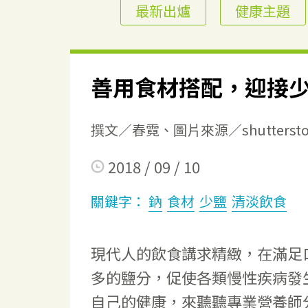
最新出爐
健康主題
善用食材搭配，迎接
撰文／春霓、圖片來源／shuttersto
2018 / 09 / 10
關鍵字：
鈉
食材
少鹽
清淡飲食
現代人的飲食講求精緻，在滿足
多的鹽分，促使各類慢性疾病發
自己的健康，來聽聽專業營養師