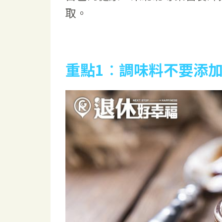
取。
重點1
︰
調味料不要添