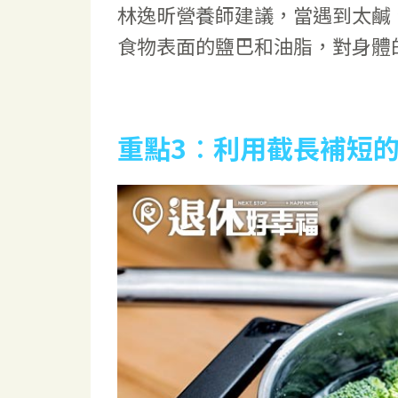
林逸昕營養師建議，當遇到太鹹
食物表面的鹽巴和油脂，對身體
重點3
︰利用截長補短