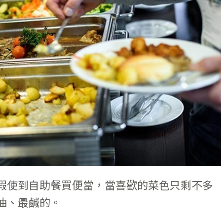
假使到自助餐買便當，當喜歡的菜色只剩不多
油、最鹹的。