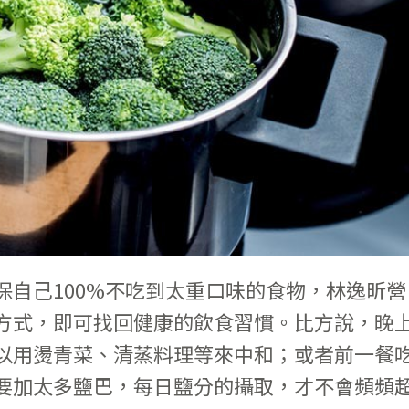
保自己100%不吃到太重口味的食物，林逸昕營
方式，即可找回健康的飲食習慣。比方說，晚
以用燙青菜、清蒸料理等來中和；或者前一餐
要加太多鹽巴，每日鹽分的攝取，才不會頻頻