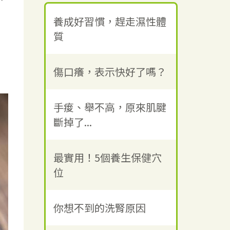
養成好習慣，趕走濕性體
質
傷口癢，表示快好了嗎？
手痠、舉不高，原來肌腱
斷掉了...
最實用！5個養生保健穴
位
你想不到的洗腎原因