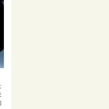
上
吃
超