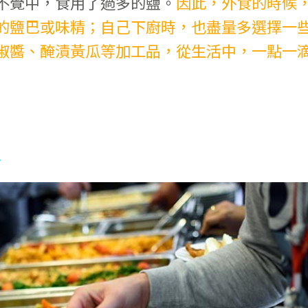
不覺中，食用了過多的鹽。
因此，外食的時候
的鹽巴或味精；自己下廚時，也盡量多選擇一
椒醬、醃漬黃瓜等加工品，從生活中，一點一
水