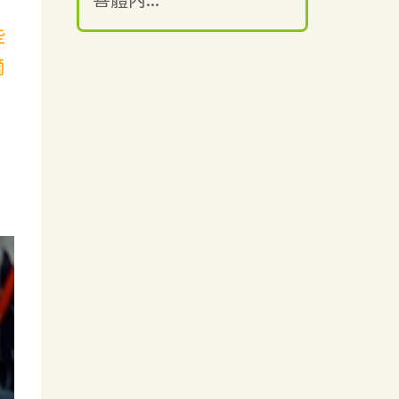
，
些
滴