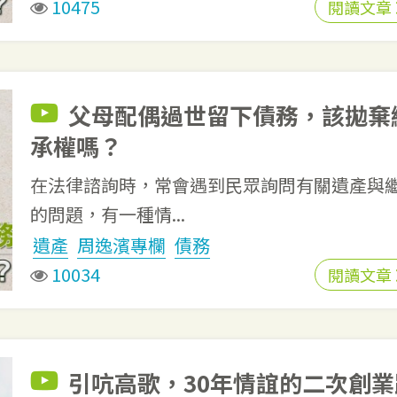
10475
閱讀文章
父母配偶過世留下債務，該拋棄
承權嗎？
在法律諮詢時，常會遇到民眾詢問有關遺產與
的問題，有一種情...
遺產
周逸濱專欄
債務
10034
閱讀文章
引吭高歌，30年情誼的二次創業