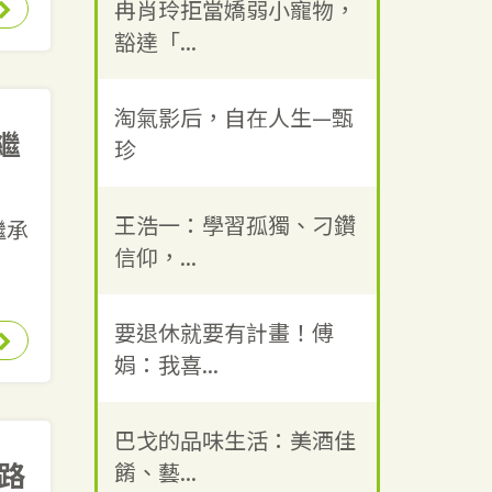
冉肖玲拒當嬌弱小寵物，
豁達「...
淘氣影后，自在人生—甄
繼
珍
王浩一：學習孤獨、刁鑽
繼承
信仰，...
要退休就要有計畫！傅
娟：我喜...
巴戈的品味生活：美酒佳
路
餚、藝...