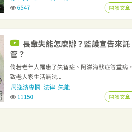
6547
閱讀文章
長輩失能怎麼辦？監護宣告來託
管？
倘若老年人罹患了失智症、阿滋海默症等重病
致老人家生活無法...
周逸濱專欄
法律
失能
11150
閱讀文章