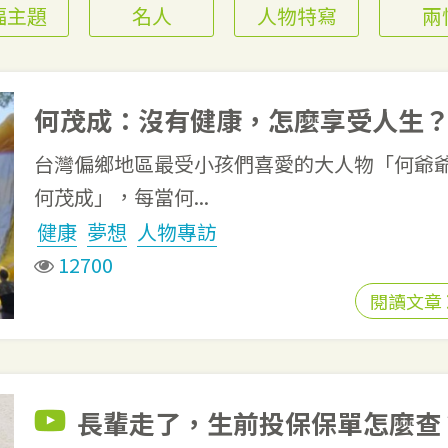
福主題
名人
人物特寫
兩
何茂成：沒有健康，怎麼享受人生
台灣偏鄉地區最受小孩們喜愛的大人物「何爺
何茂成」，每當何...
健康
夢想
人物專訪
12700
閱讀文章
長輩走了，生前投保保單怎麼查