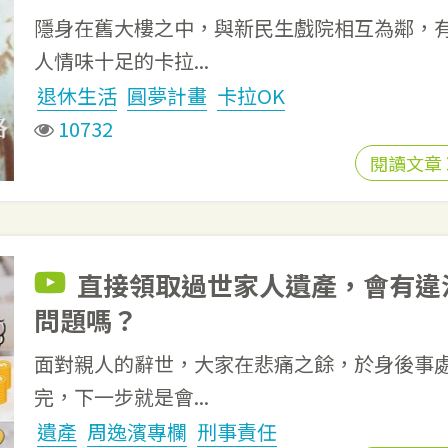
隱身在舊大樓之中，與新民生戲院相互為鄰，
人情味十足的卡拉...
退休生活
圓夢計畫
卡拉OK
10732
閱讀文章
直接領取過世家人遺產，會有違
問題嗎？
面對親人的辭世，大家在悲痛之餘，於身後事
完，下一步就是會...
遺產
周逸濱專欄
刑事責任