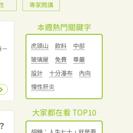
性
專家開講
本週熱門關鍵字
？
虎頭山
飲料
中部
爺－
玻璃屋
免費
尊嚴
設計
十分瀑布
內向
慢性肝炎
大家都在看 TOP10
？
胡錦：人生七十，就是要