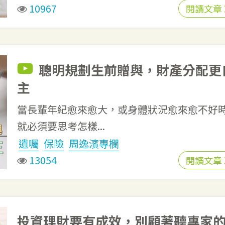
10967
閱讀文章
聰明規劃生前贈與，財產分配更
主
當長輩年紀愈來愈大，或身體狀況愈來愈不好
就必須要思考怎樣...
遺囑
保險
周逸濱專欄
13054
閱讀文章
投資理財要有成效，別顧著聽專家