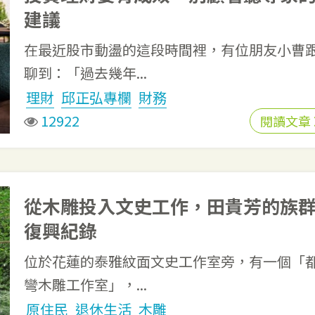
建議
在最近股市動盪的這段時間裡，有位朋友小曹
聊到：「過去幾年...
理財
邱正弘專欄
財務
12922
閱讀文章
從木雕投入文史工作，田貴芳的族
復興紀錄
位於花蓮的泰雅紋面文史工作室旁，有一個「
彎木雕工作室」，...
原住民
退休生活
木雕