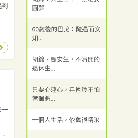
遇到
圓夢
60歲後的巴戈：隨遇而安
知...
胡錦、顧安生，不清閒的
退休生...
只要心連心，冉肖玲不怕
當個體...
天一
一個人生活，依舊很精采