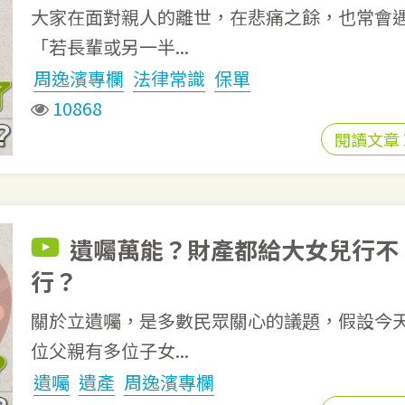
大家在面對親人的離世，在悲痛之餘，也常會
「若長輩或另一半...
周逸濱專欄
法律常識
保單
10868
閱讀文章
遺囑萬能？財產都給大女兒行不
行？
關於立遺囑，是多數民眾關心的議題，假設今
位父親有多位子女...
遺囑
遺產
周逸濱專欄