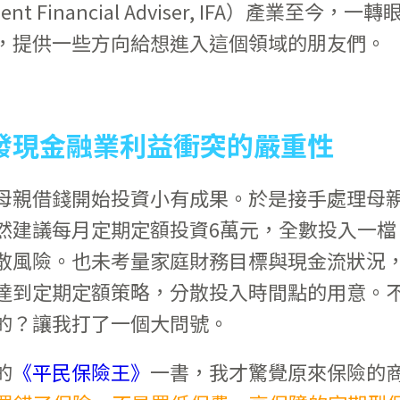
 Financial Adviser, IFA）產業至今，一轉
，提供一些方向給想進入這個領域的朋友們。
發現金融業利益衝突的嚴重性
母親借錢開始投資小有成果。於是接手處理母
然建議每月定期定額投資6萬元，全數投入一檔
散風險。也未考量家庭財務目標與現金流狀況
達到定期定額策略，分散投入時間點的用意。
的？讓我打了一個大問號。
的
《平民保險王》
一書，我才驚覺原來保險的