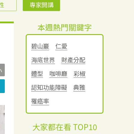
性
專家開講
本週熱門關鍵字
碧山巖
仁愛
海底世界
財產分配
小
體型
咖啡廳
彩椒
認知功能障礙
典雅
罹癌率
大家都在看 TOP10