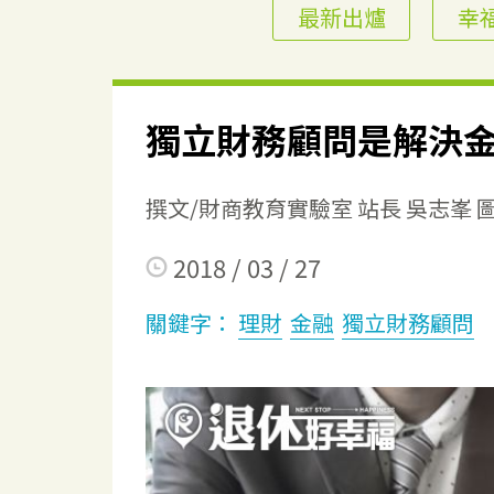
最新出爐
幸
獨立財務顧問是解決
撰文/財商教育實驗室 站長 吳志峯 圖片來
2018 / 03 / 27
關鍵字：
理財
金融
獨立財務顧問