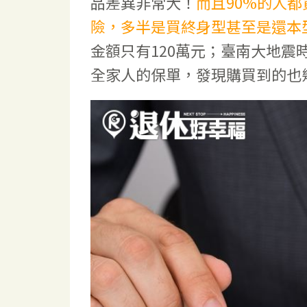
品差異非常大！
而且90%的人
險，多半是買終身型甚至是還本
金額只有120萬元；臺南大地震
全家人的保單，發現購買到的也幾