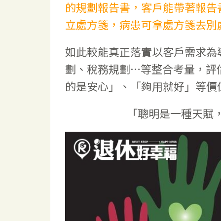
的規劃報告書，客戶能帶著報告
立處方箋，病患可拿處方箋去別
如此較能真正落實以客戶需求為
劃、稅務規劃…等整合考量，評
的是安心」、「夠用就好」等價
「聰明是一種天賦，而善