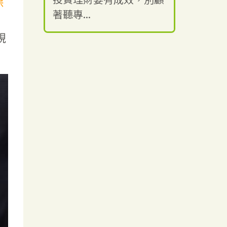
保
著聽專...
視