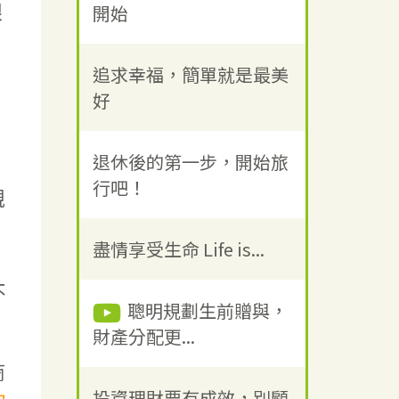
眼
開始
追求幸福，簡單就是最美
好
退休後的第一步，開始旅
行吧！
親
盡情享受生命 Life is...
，
不
聰明規劃生前贈與，
財產分配更...
商
投資理財要有成效，別顧