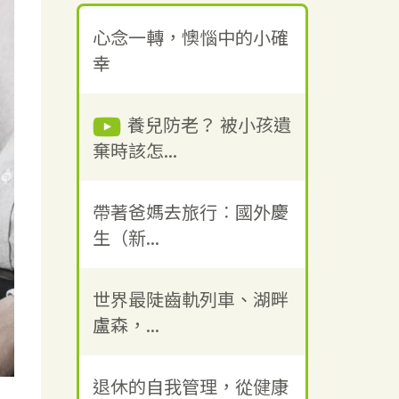
心念一轉，懊惱中的小確
幸
養兒防老？ 被小孩遺
棄時該怎...
帶著爸媽去旅行︰國外慶
生（新...
世界最陡齒軌列車、湖畔
盧森，...
退休的自我管理，從健康