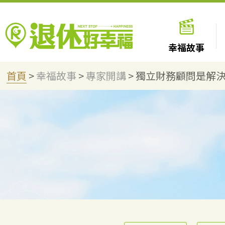
幸福故事
首頁
>
幸福故事
>
專家開講
>
獨立財務顧問是解