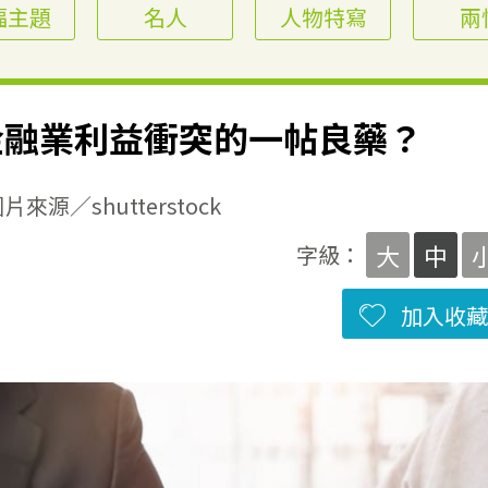
福主題
名人
人物特寫
兩
金融業利益衝突的一帖良藥？
源／shutterstock
大
中
字級：
加入收藏