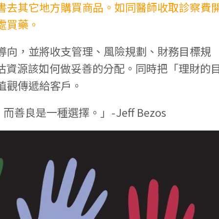
書去其它地方購買商品。如同醫師收取診察費
處買藥。
導向，並將收支管理、風險規劃、財務目標規
估資源該如何做妥善的分配。同時把「理財的
值觀傳遞給客戶。
良是一種選擇。」 - Jeff Bezos