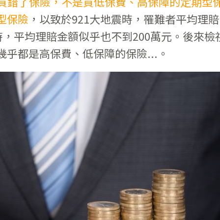
都買錯了保險，不是買低保費、高保障的定期型
型保險
，以致於921大地震時，罹難者平均理賠
時，平均理賠金額似乎也不到200萬元。後來檢
乎都是高保費、低保障的保險...。