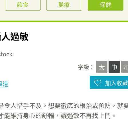
飲食
醫療
保健
惱人過敏
ock
大
中
字級：
加入收藏
吸道
是令人措手不及。想要徹底的根治或預防，就
才能維持身心的舒暢，讓過敏不再找上門。