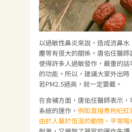
以過敏性鼻炎來說，造成流鼻水
塵等有很大的關係。唐佑任醫師
使得許多人過敏發作，嚴重的話
的功能。所以，建議大家外出時
若PM2.5過高，就一定要戴。
在食補方面，唐佑任醫師表示，
系統的運作，
例如直接煮枸杞紅
由於人屬於恆溫的動物，平常喝
刺激，又導致了器官的運作失調