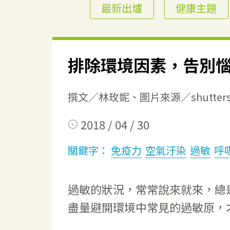
最新出爐
健康主題
排除環境因素，告別
撰文／林玫妮、圖片來源／shutterst
2018 / 04 / 30
關鍵字：
免疫力
空氣汙染
過敏
呼
過敏的狀況，常常說來就來，總
盡量避開環境中常見的過敏原，