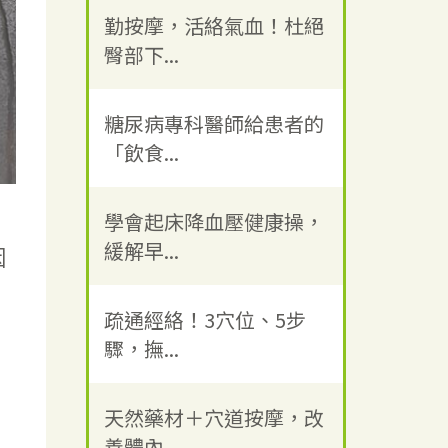
勤按摩，活絡氣血！杜絕
臀部下...
糖尿病專科醫師給患者的
「飲食...
，
學會起床降血壓健康操，
緩解早...
因
疏通經絡！3穴位、5步
驟，撫...
天然藥材＋穴道按摩，改
善體內...