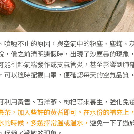
、噴嚏不止的原因，與空氣中的粉塵、塵蟎、
說，像之前清明連假時，出現了沙塵暴的現象
可能引起氣喘發作或支氣管炎，甚至影響到肺
，可以適時配戴口罩，便確認每天的空氣品質
可利用黃耆、西洋蔘、枸杞等來養生，強化免
棗茶，加入些許的黃耆即可。在水份的補充上
水的時候，多選擇常溫或溫水，
避免一下子過
，促發了過敏的現象。