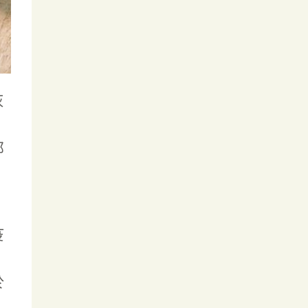
灰
，
部
，
疫
，
於