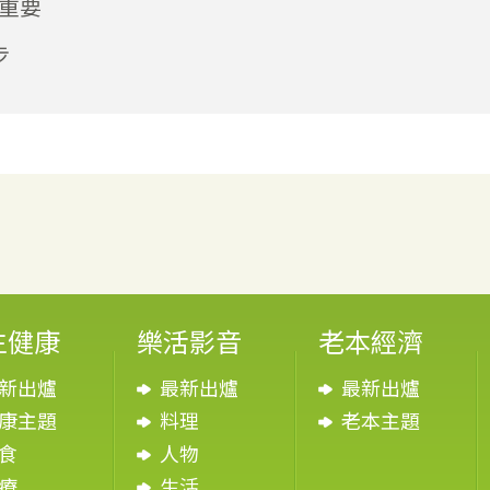
重要
步
生健康
樂活影音
老本經濟
新出爐
最新出爐
最新出爐
康主題
料理
老本主題
食
人物
療
生活