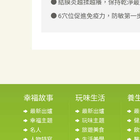
結膜炎越揉越癢，保持乾淨最
6穴位促進免疫力，防敏第一
幸福故事
玩味生活
養
最新出爐
最新出爐
最
幸福主題
玩味主題
健
名人
旅遊美食
飲
人物特寫
生活美學
醫