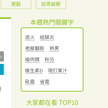
運動
迷思破解
本週熱門關鍵字
退火
結膜炎
老屋翻新
熟男
小
瘦肉精
秋分
維生素D
現打果汁
砒霜
省電
要
大家都在看 TOP10