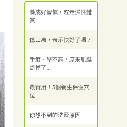
養成好習慣，趕走濕性體
質
傷口癢，表示快好了嗎？
手痠、舉不高，原來肌腱
斷掉了...
最實用！5個養生保健穴
位
你想不到的洗腎原因