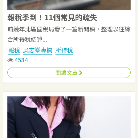
報稅季到！11個常見的疏失
前幾年北區國稅局發了一篇新聞稿，整理以往綜
合所得稅結算...
報稅
吳志峯專欄
所得稅
4534
閱讀文章