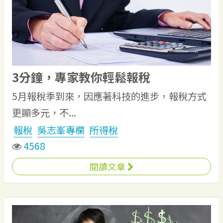
3分鐘，專家教你輕鬆報稅
5月報稅季到來，因應著科技的進步，報稅方式
更顯多元，不...
報稅
吳志峯專欄
所得稅
4568
閱讀文章