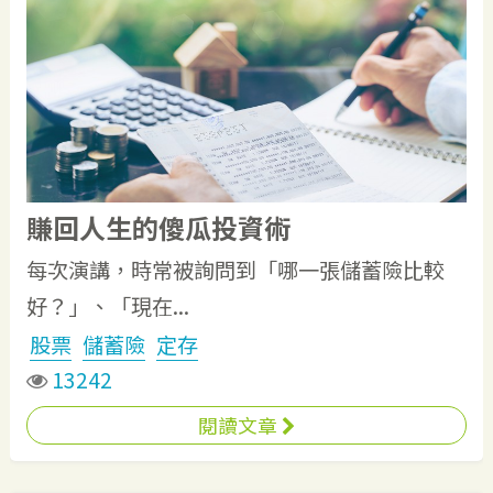
賺回人生的傻瓜投資術
每次演講，時常被詢問到「哪一張儲蓄險比較
好？」、「現在...
股票
儲蓄險
定存
13242
閱讀文章