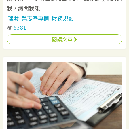
我，詢問我能...
理財
吳志峯專欄
財務規劃
5381
閱讀文章