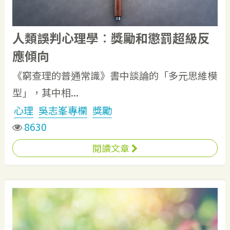
人類誤判心理學︰獎勵和懲罰超級反
應傾向
《窮查理的普通常識》書中談論的「多元思維模
型」，其中相...
心理
吳志峯專欄
獎勵
8630
閱讀文章