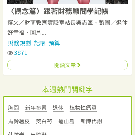
〈觀念篇〉跟著財務顧問學記帳
撰文／財商教育實驗室站長吳志峯、製圖／退休
好幸福、圖片...
財務規劃
記帳
預算
3871
閱讀文章
本週熱門關鍵字
胸悶
新年布置
退休
植物性鈣質
馬鈴薯皮
筊白筍
龜山島
新陳代謝
仙跡岩
無障礙