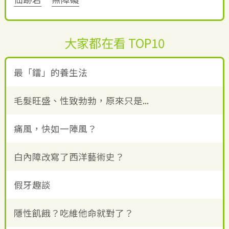
大家都在看 TOP10
最「鐳」的養生法
毛髮旺盛、性致勃勃，原來只是...
痛風，快如一陣風？
白內障改寫了西洋藝術史？
假牙趣談
隱性飢餓？吃維他命就對了？