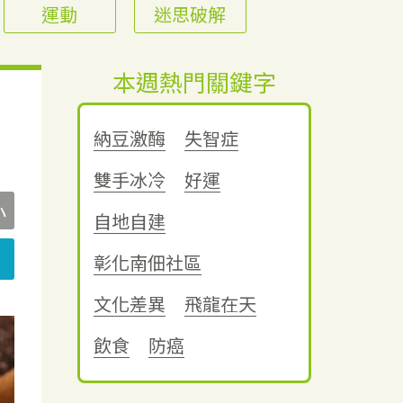
運動
迷思破解
本週熱門關鍵字
納豆激酶
失智症
雙手冰冷
好運
小
自地自建
彰化南佃社區
文化差異
飛龍在天
飲食
防癌