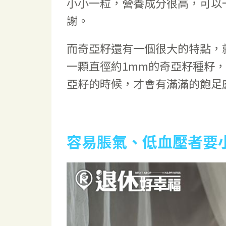
小小一粒，營養成分很高，可以
謝。
而奇亞籽還有一個很大的特點，
一顆直徑約1mm的奇亞籽種籽
亞籽的時候，才會有滿滿的飽足
容易脹氣、低血壓者要