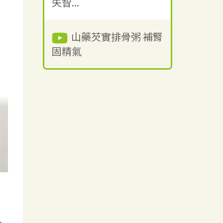
失智...
山藥芡實排骨粥 補腎
固精氣
，