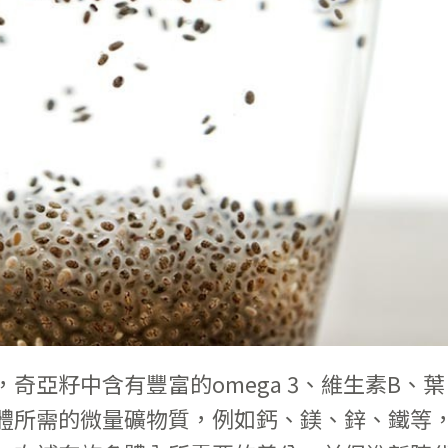
奇亞籽中含有豐富的omega 3、維生素B、葉
體所需的微量礦物質，例如鈣、鎂、鋅、鐵等