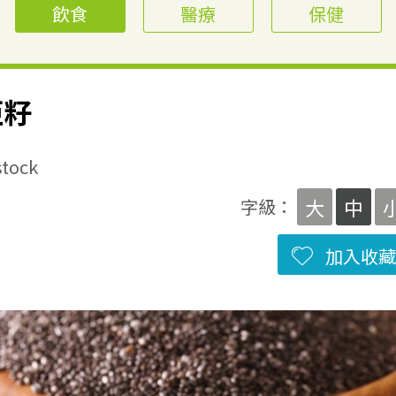
飲食
醫療
保健
亞籽
ock
大
中
字級：
加入收藏