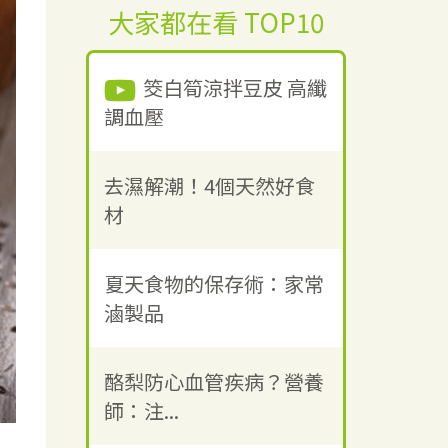
大家都在看 TOP10
筊白筍涼拌豆皮 高纖
調血壓
去濕解潮！4個天然好食
材
夏天食物的保存術：家常
滷製品
酪梨防心血管疾病？營養
師：注...