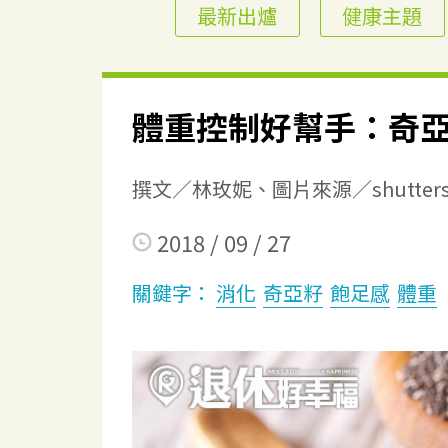
最新出爐
健康主題
體重控制好幫手：奇
撰文／林玫妮、圖片來源／shutterst
2018 / 09 / 27
關鍵字：
消化
奇亞籽
飽足感
體重