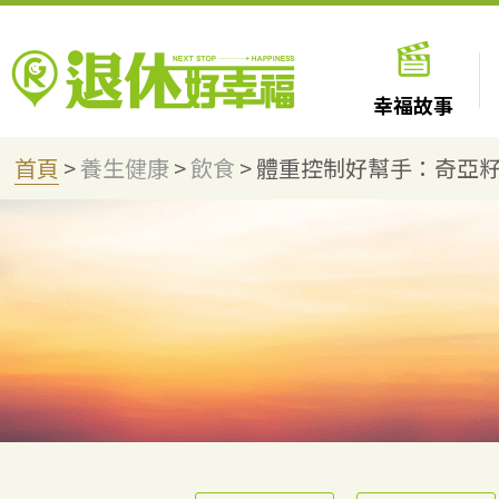
幸福故事
首頁
>
養生健康
>
飲食
>
體重控制好幫手：奇亞