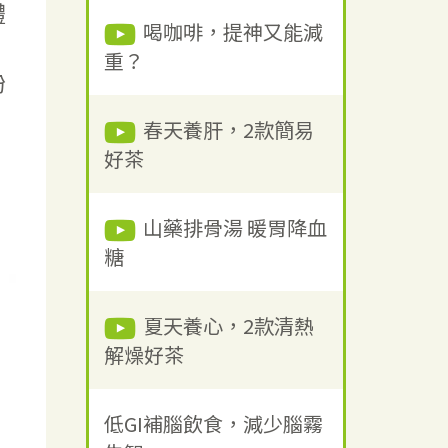
體
喝咖啡，提神又能減
重？
紛
春天養肝，2款簡易
好茶
山藥排骨湯 暖胃降血
糖
夏天養心，2款清熱
解燥好茶
低GI補腦飲食，減少腦霧