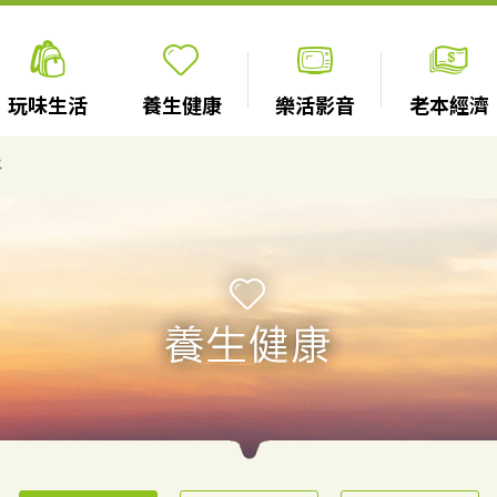
玩味生活
養生健康
樂活影音
老本經濟
籽