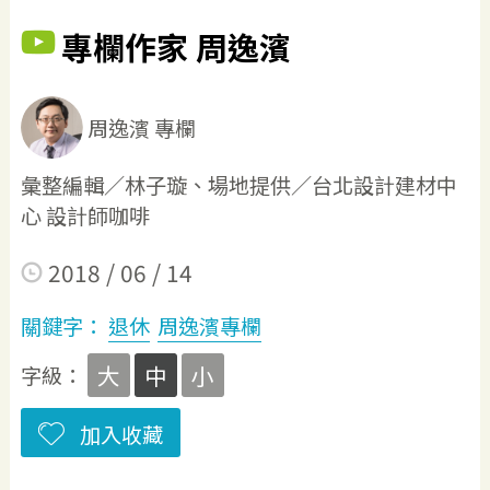
專欄作家 周逸濱
周逸濱 專欄
彙整編輯／林子璇、場地提供／台北設計建材中
心 設計師咖啡
2018 / 06 / 14
關鍵字：
退休
周逸濱專欄
大
中
小
字級：
加入收藏