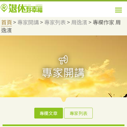
首頁
>
專家開講
>
專家列表
>
周逸濱
>
專欄作家 周
逸濱
專欄文章
專家列表