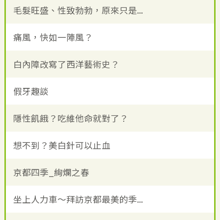
毛髮旺盛、性致勃勃，原來只是...
痛風，快如一陣風？
白內障改寫了西洋藝術史？
假牙趣談
隱性飢餓？吃維他命就對了？
想不到？美白針可以止血
京都四季_絢爛之春
坐上人力車～拜訪京都最美的季...