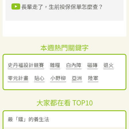
長輩走了，生前投保保單怎麼查？
本週熱門關鍵字
史丹福設計競賽
雜糧
白內障
磁磚
退火
零元計畫
貼心
小野柳
亞洲
陸軍
大家都在看 TOP10
最「鐳」的養生法