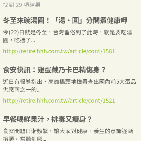
找到
29
項結果
冬至來碗湯圓！「湯、圓」分開煮健康呷
今(22)日就是冬至，台灣習俗到了此時，就是要吃湯
圓，吃過了...
http://retire.hhh.com.tw/article/cont/1581
食安快訊：雞蛋藏乃卡巴精傷身？
近日有報導指出，高雄橋頭地檢署查出國內前5大蛋品
供應商之一的...
http://retire.hhh.com.tw/article/cont/1521
早餐喝鮮果汁，排毒又瘦身？
食安問題日漸頻繁，讓大家對健康、養生的意識逐漸
抬頭，當聽到哪...