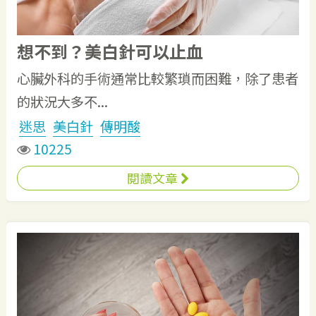
想不到？美白針可以止血
心臟外科的手術通常比較繁瑣而困難，除了患者
的狀況大多不...
迷思
美白針
傳明酸
10225
閱讀文章