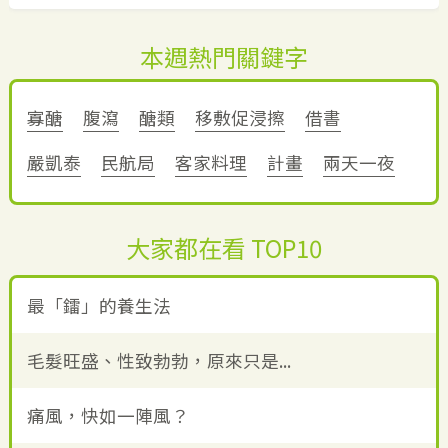
本週熱門關鍵字
寡醣
腹瀉
醣類
移敷促浸擦
借書
嚴凱泰
民航局
客家料理
計畫
兩天一夜
大家都在看 TOP10
最「鐳」的養生法
毛髮旺盛、性致勃勃，原來只是...
痛風，快如一陣風？