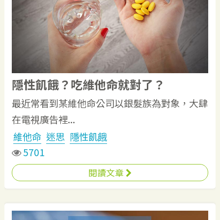
隱性飢餓？吃維他命就對了？
最近常看到某維他命公司以銀髮族為對象，大肆
在電視廣告裡...
維他命
迷思
隱性飢餓
5701
閱讀文章