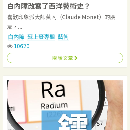
白內障改寫了西洋藝術史？
喜歡印象派大師莫內（Claude Monet）的朋
友，...
白內障
蘇上豪專欄
藝術
10620
閱讀文章