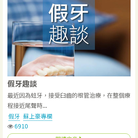
假牙趣談
最近因為蛀牙，接受臼齒的根管治療，在整個療
程接近尾聲時...
假牙
蘇上豪專欄
6910