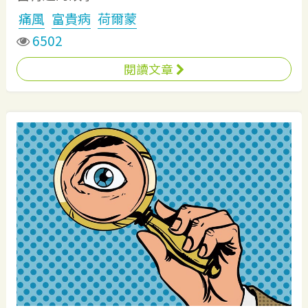
痛風
富貴病
荷爾蒙
6502
閱讀文章