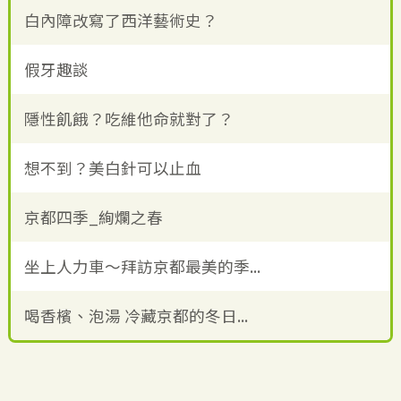
白內障改寫了西洋藝術史？
假牙趣談
隱性飢餓？吃維他命就對了？
想不到？美白針可以止血
京都四季_絢爛之春
坐上人力車～拜訪京都最美的季...
喝香檳、泡湯 冷藏京都的冬日...