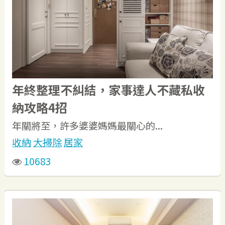
年終整理不糾結，家事達人不藏私收
納攻略4招
年關將至，許多婆婆媽媽最關心的...
收納
大掃除
居家
10683