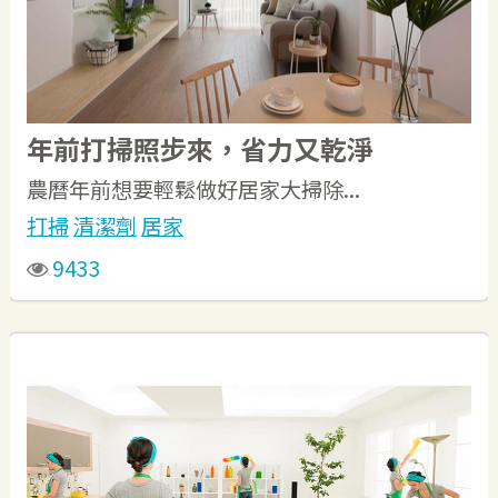
年前打掃照步來，省力又乾淨
農曆年前想要輕鬆做好居家大掃除...
打掃
清潔劑
居家
9433