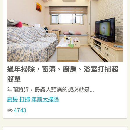
過年掃除，窗溝、廚房、浴室打掃超
簡單
年關將近，最讓人頭痛的想必就是...
廚房
打掃
年前大掃除
4743