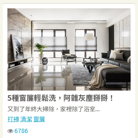
5種窗簾輕鬆洗，阿雜灰塵掰掰！
又到了年終大掃除，家裡除了浴室...
打掃
清潔
窗簾
6786