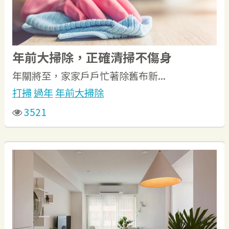
年前大掃除，正確清掃不傷身
年關將至，家家戶戶忙著除舊布新...
打掃
過年
年前大掃除
3521