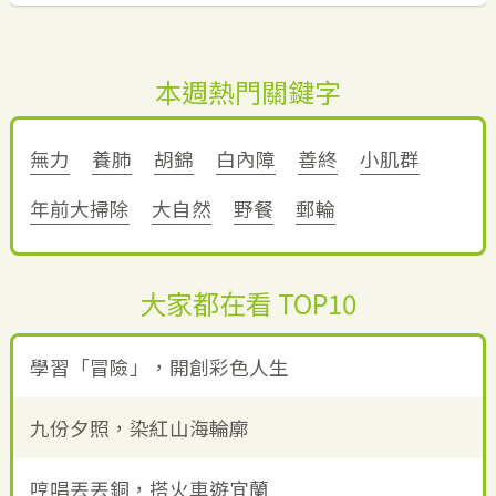
本週熱門關鍵字
無力
養肺
胡錦
白內障
善終
小肌群
年前大掃除
大自然
野餐
郵輪
大家都在看 TOP10
學習「冒險」，開創彩色人生
九份夕照，染紅山海輪廓
哼唱丟丟銅，搭火車遊宜蘭