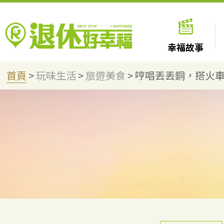
幸福故事
首頁
>
玩味生活
>
旅遊美食
>
哼唱丟丟銅，搭火