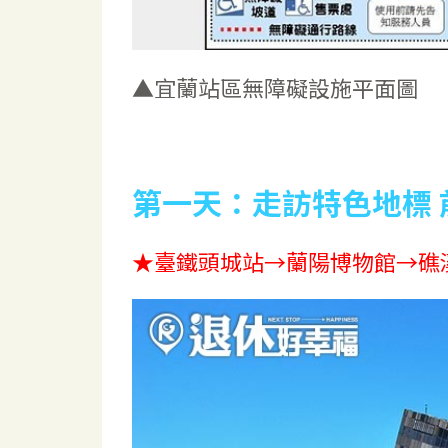
▲宜蘭站區無障礙設施平面圖
第一天：走訪特色地標 
★臺鐵頭城站→蘭陽博物館→礁