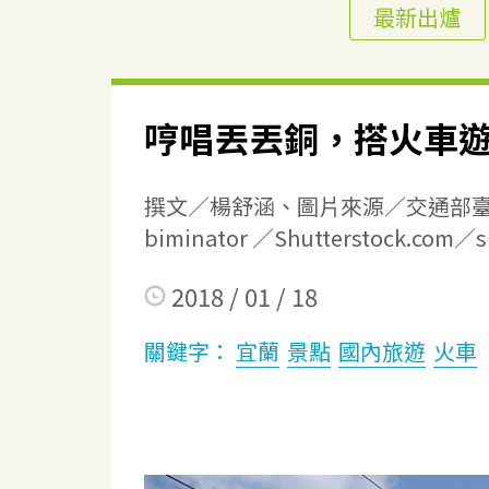
最新出爐
哼唱丟丟銅，搭火車
撰文／楊舒涵、圖片來源／交通部臺灣鐵路管
biminator ／Shutterstock.com／s
2018 / 01 / 18
關鍵字：
宜蘭
景點
國內旅遊
火車