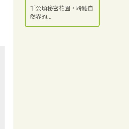
千公頃秘密花園，聆聽自
然界的...