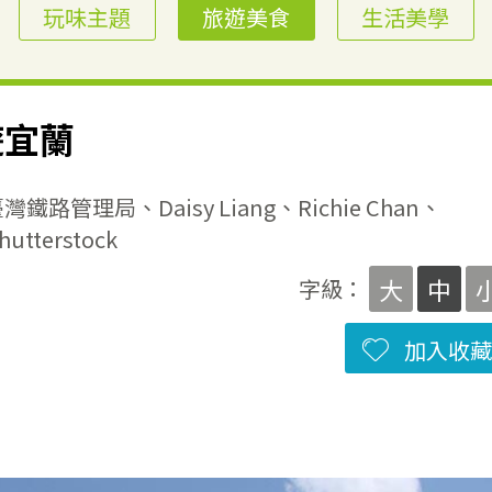
玩味主題
旅遊美食
生活美學
遊宜蘭
理局、Daisy Liang、Richie Chan、
hutterstock
大
中
字級：
加入收藏