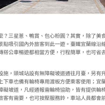
麼？三星蔥、鴨賞、包心粉圓？其實，除了美
景點吸引國內外旅客到此一遊。臺鐵宜蘭線沿
轉搭公車暢遊都相當方便，行程簡單，也可省
設施，頭城站設有無障礙坡道通往月臺，另有
上下車也備有輪椅專用渡板方便乘客使用；宜
障礙坡道，凡經通報需輪椅協助，皆有提供輪
旅客有需要，也可按壓服務鈴，車站人員都會