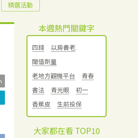
精選活動
本週熱門關鍵字
四錢
以房養老
閾值劑量
老地方觀機平台
青春
小
書法
青光眼
初一
香蕉皮
生前投保
大家都在看 TOP10