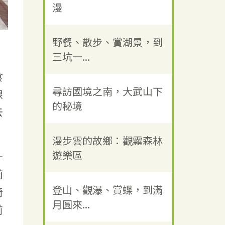
漫
野餐、散步、賞湖景，到
三坑一...
食
尋訪國境之南，大武山下
線
的秘境
去
漫步雲的故鄉：觀霧森林
遊樂區
升
蘭
登山、觀瀑、賞蝶，到滿
椅
月圓來...
前