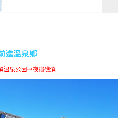
前進溫泉鄉
溪溫泉公園→夜宿礁溪