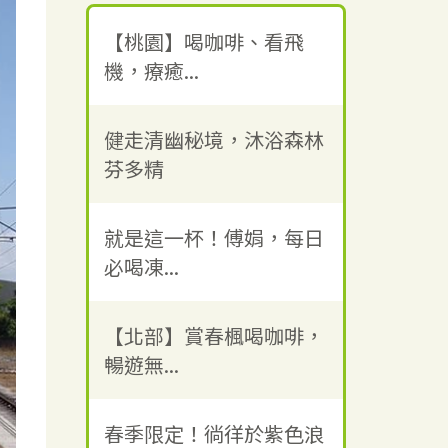
【桃園】喝咖啡、看飛
機，療癒...
健走清幽秘境，沐浴森林
芬多精
就是這一杯！傅娟，每日
必喝凍...
【北部】賞春楓喝咖啡，
暢遊無...
春季限定！徜徉於紫色浪