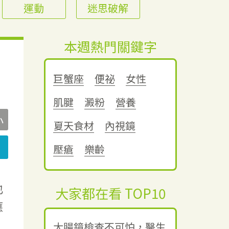
運動
迷思破解
本週熱門關鍵字
巨蟹座
便祕
女性
肌腱
澱粉
營養
小
夏天食材
內視鏡
壓瘡
樂齡
也
大家都在看 TOP10
應
大腸鏡檢查不可怕，醫生