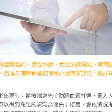
建龍建議，男性45歲、女性55歲開始，就應
查，若本身有吸菸習慣或是心臟病家族史，最好
形出現時，醫療端會先協助將血管打通，置入
可以得到充足的氧氣為優先；接著，會依情況