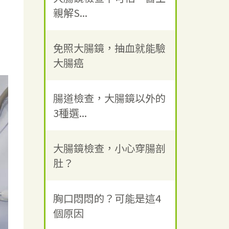
親解S...
免照大腸鏡，抽血就能驗
大腸癌
腸道檢查，大腸鏡以外的
3種選...
大腸鏡檢查，小心穿腸剖
肚？
胸口悶悶的？可能是這4
個原因