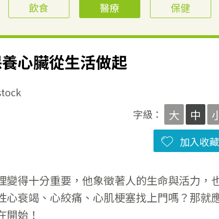
飲食
醫療
保健
保養心臟從生活做起
ock
大
中
字級：
加入收藏
理變得十分重要，他象徵著人的生命與活力，
性心衰竭、心絞痛、心肌梗塞找上門嗎？那就
在開始！