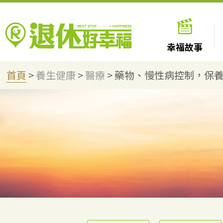
幸福故事
首頁
>
養生健康
>
醫療
>
藥物、慢性病控制，保