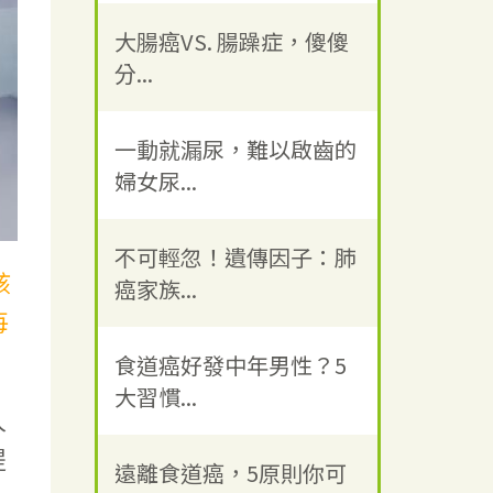
大腸癌VS. 腸躁症，傻傻
分...
一動就漏尿，難以啟齒的
婦女尿...
不可輕忽！遺傳因子：肺
該
癌家族...
每
食道癌好發中年男性？5
大習慣...
人
提
遠離食道癌，5原則你可