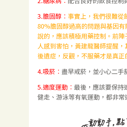
2.糖尿病︰
配合良好的飲食控制
3.膽固醇︰
事實上，我們很難從
80%膽固醇過高的問題與基因有
說的，應該積極用藥控制。前陣
人感到害怕，黃建龍醫師提醒，
後遺症，反觀，不服藥才是真正
4.吸菸︰
盡早戒菸，並小心二手
5.適度運動︰
最後，應該要保持
健走、游泳等有氧運動，都非常