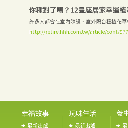
你種對了嗎？12星座居家幸運植
許多人都會在室內陳設、室外陽台種植花草樹
http://retire.hhh.com.tw/article/cont/97
幸福故事
玩味生活
養
最新出爐
最新出爐
最