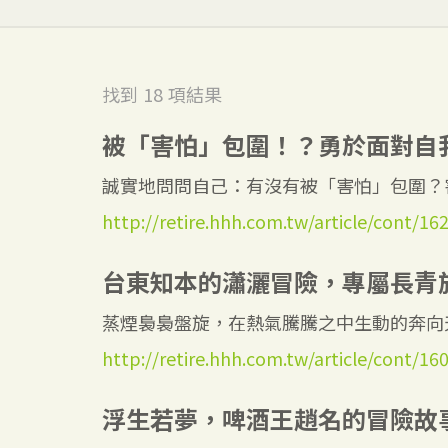
找到
18
項結果
被「害怕」包圍！？勇於面對自
誠實地問問自己：有沒有被「害怕」包圍？害
http://retire.hhh.com.tw/article/cont/16
台東知本的瀟灑冒險，專屬長青
蒸煙裊裊盤旋，在熱氣騰騰之中生動的奔向天
http://retire.hhh.com.tw/article/cont/16
浮生若夢，啤酒王趙名的冒險故