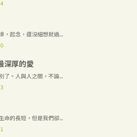
34
，起念，還沒細想就過...
20
最深厚的愛
了。人與人之間，不論...
13
命的長短，但是我們卻...
81