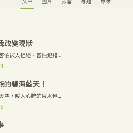
文章
圖片
影音
專題
專家
我改變現狀
怕被人拒絕、害怕犯錯...
28
族的碧海藍天！
空，暖人心脾的泉水包...
06
事