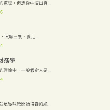
道理，但想從中悟出真...
96
照顧三餐、養活...
94
財務學
理論中，一般假定人是...
84
是從味覺開始培養的能...