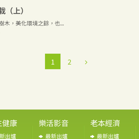
栽（上）
木，美化環境之餘，也...
7
1
2
生健康
樂活影音
老本經濟
新出爐
最新出爐
最新出爐