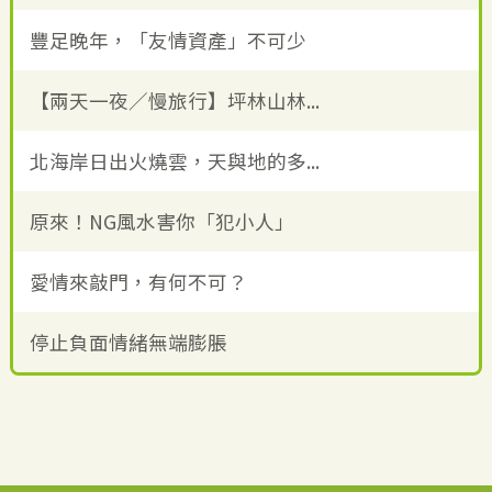
豐足晚年，「友情資產」不可少
【兩天一夜／慢旅行】坪林山林...
北海岸日出火燒雲，天與地的多...
原來！NG風水害你「犯小人」
愛情來敲門，有何不可？
停止負面情緒無端膨脹