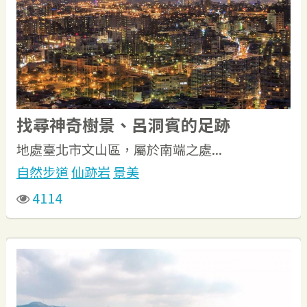
找尋神奇樹景、呂洞賓的足跡
地處臺北市文山區，屬於南端之處...
自然步道
仙跡岩
景美
4114