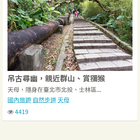
吊古尋幽，親近群山、賞獼猴
天母，隱身在臺北市北投、士林區...
國內旅遊
自然步道
天母
4419