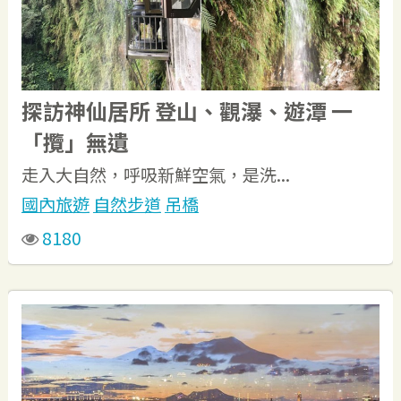
探訪神仙居所 登山、觀瀑、遊潭 一
「攬」無遺
走入大自然，呼吸新鮮空氣，是洗...
國內旅遊
自然步道
吊橋
8180