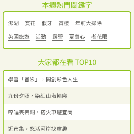
本週熱門關鍵字
澎湖
賞花
假牙
賞櫻
年前大掃除
英國旅遊
活動
露營
夏養心
老花眼
大家都在看 TOP10
學習「冒險」，開創彩色人生
九份夕照，染紅山海輪廓
哼唱丟丟銅，搭火車遊宜蘭
逛市集，悠活河岸找童趣