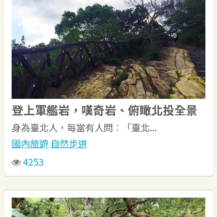
登上軍艦岩，嘆奇岩、俯瞰北投全景
身為臺北人，每當有人問︰「臺北...
國內旅遊
自然步道
4253