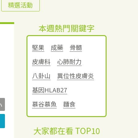
精選活動
本週熱門關鍵字
堅果
成藥
骨髓
皮膚科
心肺耐力
八卦山
異位性皮膚炎
基因HLAB27
慕谷慕魚
麵食
小
大家都在看 TOP10