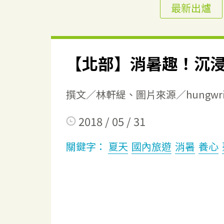
最新出爐
【北部】消暑趣！沉
撰文／林軒緹、圖片來源／hungwritin
2018 / 05 / 31
關鍵字：
夏天
國內旅遊
消暑
養心