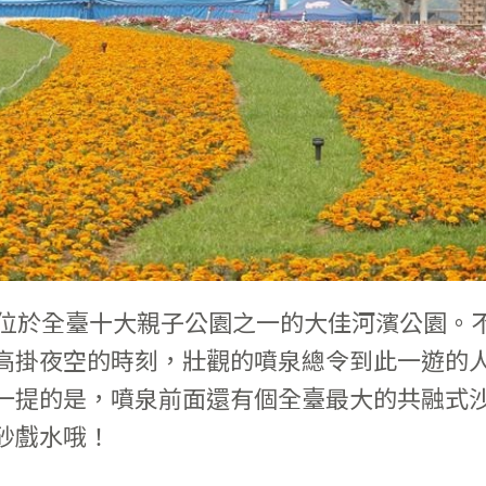
，位於全臺十大親子公園之一的大佳河濱公園。
高掛夜空的時刻，壯觀的噴泉總令到此一遊的
一提的是，噴泉前面還有個全臺最大的共融式
砂戲水哦！