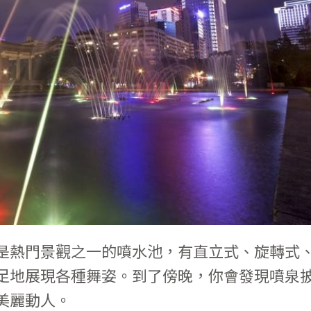
是熱門景觀之一的噴水池，有直立式、旋轉式
足地展現各種舞姿。到了傍晚，你會發現噴泉
美麗動人。