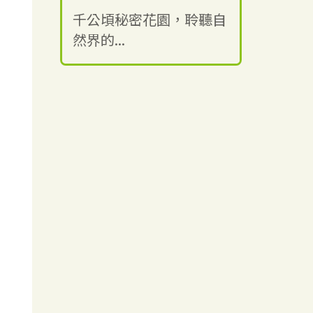
千公頃秘密花園，聆聽自
然界的...