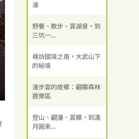
漫
野餐、散步、賞湖景，到
三坑一...
尋訪國境之南，大武山下
的秘境
漫步雲的故鄉：觀霧森林
遊樂區
、
登山、觀瀑、賞蝶，到滿
披
月圓來...