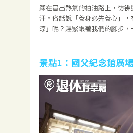
踩在冒出熱氣的柏油路上，彷彿
汗。俗話說「養身必先養心」，
涼」呢？趕緊跟著我們的腳步，
景點1
：國父紀念館廣