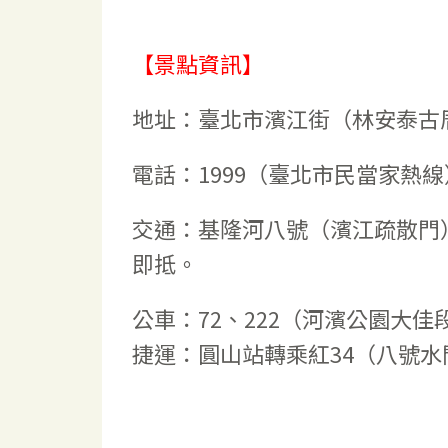
【景點資訊】
地址：臺北市濱江街（林安泰古
電話：1999（臺北市民當家熱線
交通：基隆河八號（濱江疏散門
即抵。
公車：72、222（河濱公園大
捷運：圓山站轉乘紅34（八號