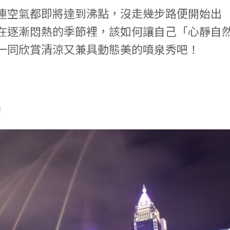
連空氣都即將達到沸點，沒走幾步路便開始出
在逐漸悶熱的季節裡，該如何讓自己「心靜自
一同欣賞清涼又兼具動態美的噴泉秀吧！
場