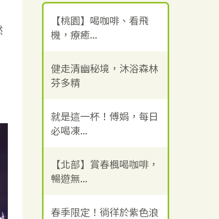
【桃園】喝咖啡、看飛
然
機，療癒...
健走清幽秘境，沐浴森林
芬多精
就是這一杯！傅娟，每日
必喝凍...
【北部】賞春楓喝咖啡，
暢遊無...
春季限定！徜徉於紫色浪