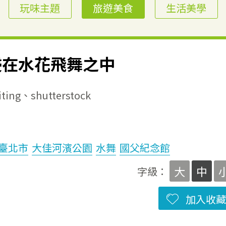
玩味主題
旅遊美食
生活美學
浸在水花飛舞之中
g、shutterstock
臺北市
大佳河濱公園
水舞
國父紀念館
大
中
字級：
加入收藏