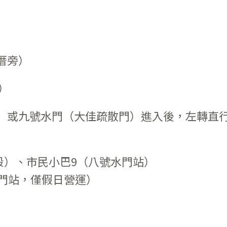
厝旁）
）
）或九號水門（大佳疏散門）進入後，左轉直
佳段）、市民小巴9（八號水門站）
水門站，僅假日營運）