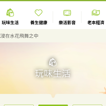
玩味生活
養生健康
樂活影音
老本經濟
沉浸在水花飛舞之中