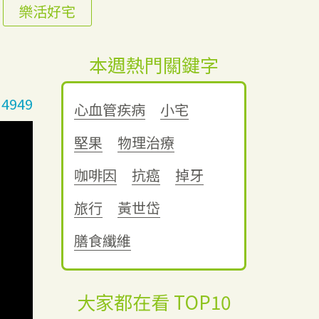
樂活好宅
本週熱門關鍵字
4949
心血管疾病
小宅
堅果
物理治療
咖啡因
抗癌
掉牙
旅行
黃世岱
膳食纖維
大家都在看 TOP10