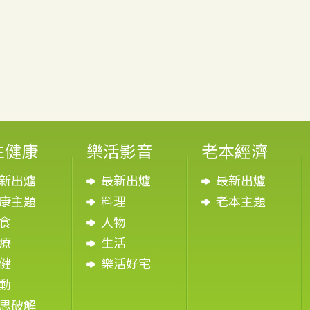
生健康
樂活影音
老本經濟
新出爐
最新出爐
最新出爐
康主題
料理
老本主題
食
人物
療
生活
健
樂活好宅
動
思破解