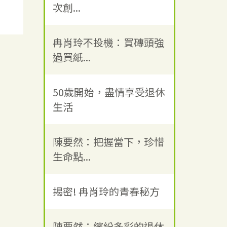
次創...
冉肖玲不投機：買磚頭強
過買紙...
50歲開始，盡情享受退休
生活
陳要然：把握當下，珍惜
生命點...
揭密! 冉肖玲的青春秘方
陳要然：繽紛多彩的退休