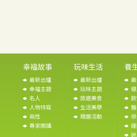
幸福故事
玩味生活
養
最新出爐
最新出爐
最
幸福主題
玩味主題
健
名人
旅遊美食
飲
人物特寫
生活美學
醫
兩性
精選活動
保
專家開講
運
迷