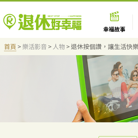
幸福故事
首頁
>
樂活影音
>
人物
>
退休按個讚，讓生活快