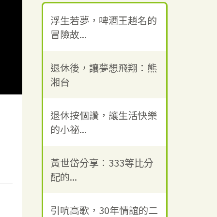
浮生若夢，啤酒王趙名的
冒險故...
退休後，讓夢想飛翔：熊
湘台
退休按個讚，讓生活快樂
的小祕...
黃世岱分享：333等比分
配的...
引吭高歌，30年情誼的二