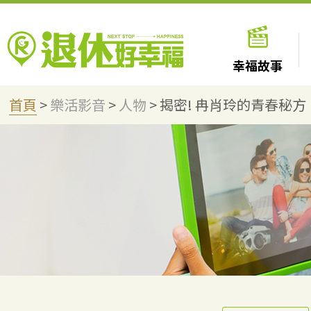
幸福故事
首頁
>
樂活影音
>
人物
>
揭密! 冉肖玲的青春秘方