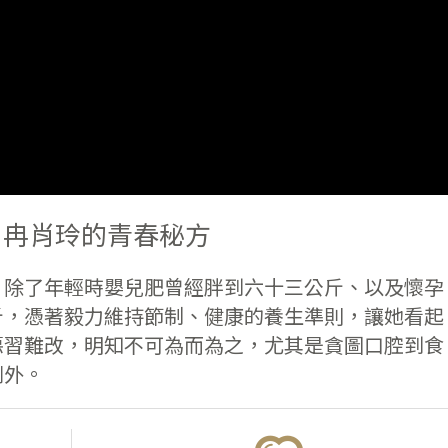
! 冉肖玲的青春秘方
，除了年輕時嬰兒肥曾經胖到六十三公斤、以及懷孕
斤，憑著毅力維持節制、健康的養生準則，讓她看起
惡習難改，明知不可為而為之，尤其是貪圖口腔到食
例外。