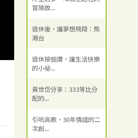
冒險故...
退休後，讓夢想飛翔：熊
湘台
退休按個讚，讓生活快樂
的小祕...
黃世岱分享：333等比分
配的...
引吭高歌，30年情誼的二
次創...