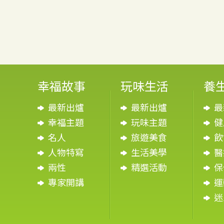
幸福故事
玩味生活
養
最新出爐
最新出爐
最
幸福主題
玩味主題
健
名人
旅遊美食
飲
人物特寫
生活美學
醫
兩性
精選活動
保
專家開講
運
迷