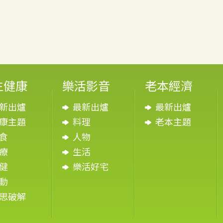
生健康
樂活影音
老本經濟
新出爐
最新出爐
最新出爐
康主題
料理
老本主題
食
人物
療
生活
健
樂活好宅
動
思破解