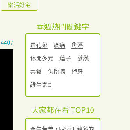
樂活好宅
本週熱門關鍵字
4407
青花菜
痠痛
角落
休閒多元
蓮子
蔘鬚
共餐
佛跳牆
掉牙
維生素C
大家都在看 TOP10
浮生若夢，啤酒王趙名的