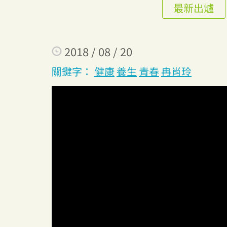
最新出爐
2018 / 08 / 20
關鍵字：
健康
養生
青春
冉肖玲