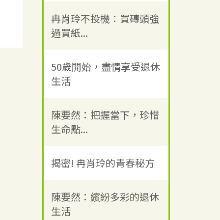
冉肖玲不投機：買磚頭強
過買紙...
50歲開始，盡情享受退休
生活
陳要然：把握當下，珍惜
生命點...
揭密! 冉肖玲的青春秘方
陳要然：繽紛多彩的退休
生活