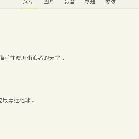
文章
圖片
影音
專題
專家
前往澳洲衝浪者的天堂...
6
最靠近地球...
5