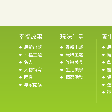
幸福故事
玩味生活
養
最新出爐
最新出爐
最
幸福主題
玩味主題
健
名人
旅遊美食
飲
人物特寫
生活美學
醫
兩性
精選活動
保
專家開講
運
迷