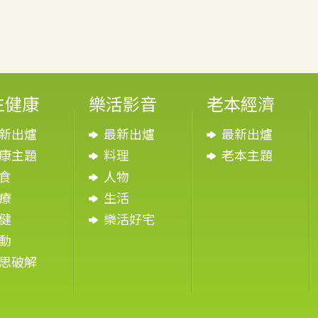
生健康
樂活影音
老本經濟
新出爐
最新出爐
最新出爐
康主題
料理
老本主題
食
人物
療
生活
健
樂活好宅
動
思破解