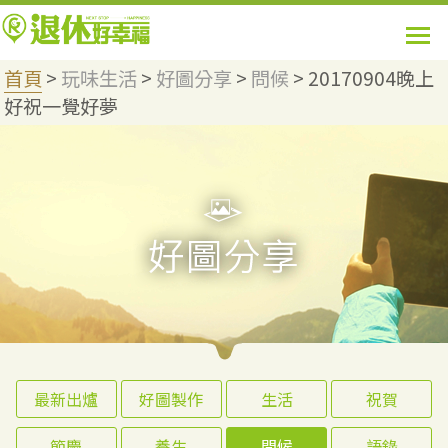
首頁
>
玩味生活
>
好圖分享
>
問候
>
20170904晚上
好祝一覺好夢
最新出爐
好圖製作
生活
祝賀
節慶
養生
問候
語錄