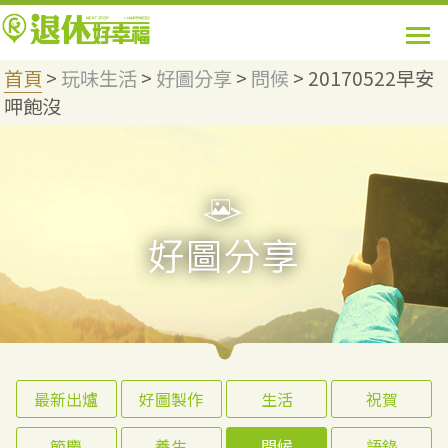
首頁
>
玩味生活
>
好圖分享
>
問候
>
20170522早安
呷飽沒
最新出爐
好圖製作
生活
祝賀
節慶
養生
問候
語錄