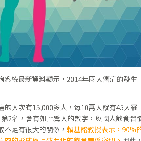
系統最新資料顯示，2014年國人癌症的發生
癌的人次有15,000多人，每10萬人就有45人罹
性第2名，會有如此驚人的數字，與國人飲食習
取不足有很大的關係，
賴基銘教授表示，90%
瘜肉的形成與上述西化的飲食關係密切。
因此