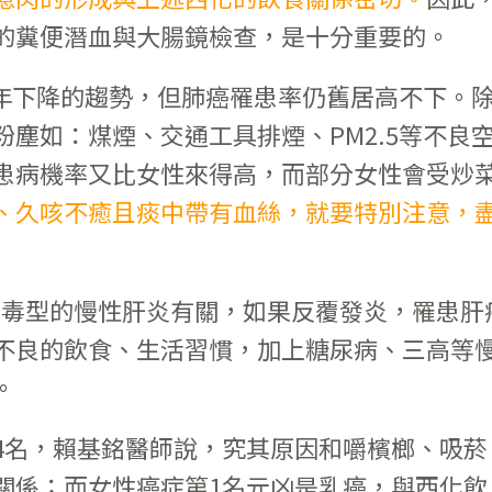
的糞便潛血與大腸鏡檢查，是十分重要的。
年下降的趨勢，但肺癌罹患率仍舊居高不下。
塵如：煤煙、交通工具排煙、PM2.5等不良
患病機率又比女性來得高，而部分女性會受炒
、久咳不癒且痰中帶有血絲，就要特別注意，
病毒型的慢性肝炎有關，如果反覆發炎，罹患肝
不良的飲食、生活習慣，加上糖尿病、三高等
。
4名，賴基銘醫師說，究其原因和嚼檳榔、吸菸
關係；而女性癌症第1名元凶是乳癌，與西化飲