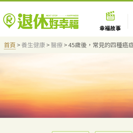
幸福故事
首頁
>
養生健康
>
醫療
>
45歲後，常見的四種癌