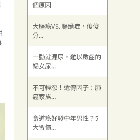
到
個原因
大腸癌VS. 腸躁症，傻傻
相
分...
是
一動就漏尿，難以啟齒的
婦女尿...
不可輕忽！遺傳因子：肺
癌家族...
食道癌好發中年男性？5
大習慣...