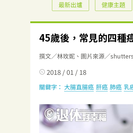
最新出爐
健康主題
45歲後，常見的四種
撰文／林玫妮、圖片來源／shutterst
2018 / 01 / 18
關鍵字：
大腸直腸癌
肝癌
肺癌
乳