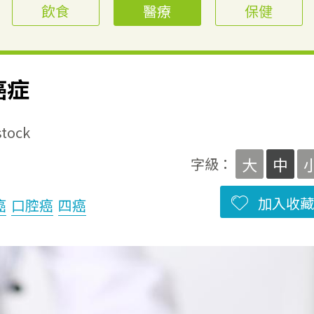
飲食
醫療
保健
癌症
ock
大
中
字級：
加入收藏
癌
口腔癌
四癌