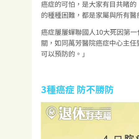
癌症的可怕，是大家有目共睹的
的種種困難，都是家屬與所有醫
癌症屢屢蟬聯國人10大死因第
關，如同萬芳醫院癌症中心主任
可以預防的。」
3種癌症 防不勝防