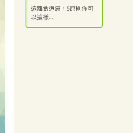
遠離食道癌，5原則你可
以這樣...