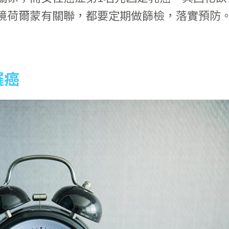
境荷爾蒙有關聯，都要定期做篩檢，落實預防
罹癌