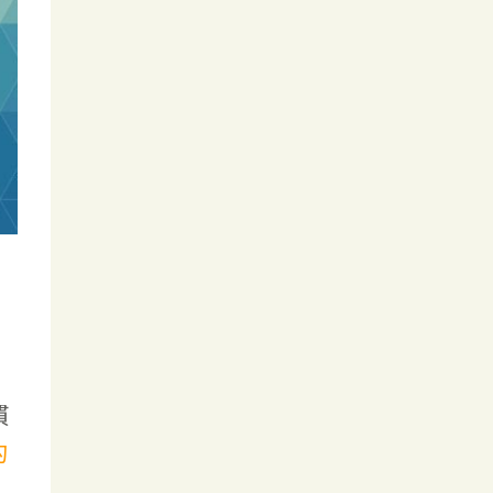
慣
的
，