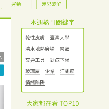
運動
迷思破解
本週熱門關鍵字
乾性皮膚
臺灣大學
清水地熱廣場
肉類
小
交通工具
對症下藥
玻璃屋
企業
汗皰疹
情緒陷阱
大家都在看 TOP10