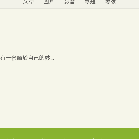
文章
圖片
影音
專題
專家
一套屬於自己的妙...
6