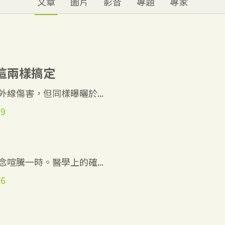
文章
圖片
影音
專題
專家
這兩樣搞定
線傷害，但同樣曝曬於...
39
喧騰一時。醫學上的確...
36