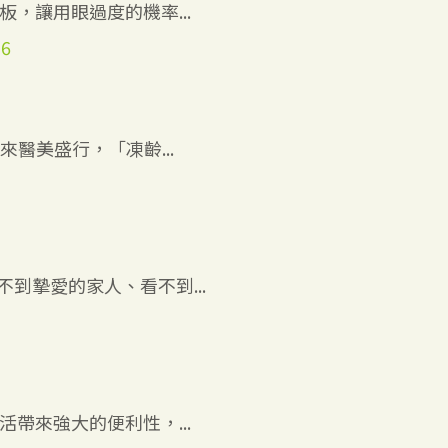
，讓用眼過度的機率...
56
醫美盛行，「凍齡...
9
到摯愛的家人、看不到...
3
帶來強大的便利性，...