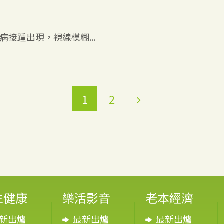
接踵出現，視線模糊...
3
1
2
生健康
樂活影音
老本經濟
新出爐
最新出爐
最新出爐