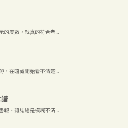
7
的度數，就真的符合老...
2
，在暗處開始看不清楚...
7
食譜
報、雜誌總是模糊不清...
1