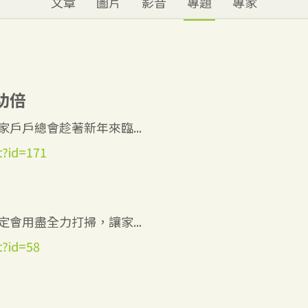
文章
圖片
影音
專題
專家
功倍
戶戶總會趁著新年來臨...
st?id=171
會用盡全力打掃，讓家...
t?id=58