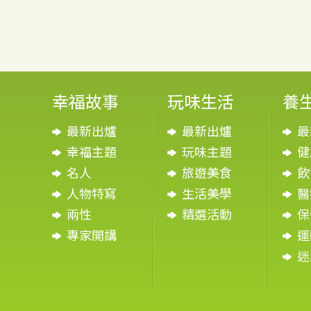
幸福故事
玩味生活
養
最新出爐
最新出爐
最
幸福主題
玩味主題
健
名人
旅遊美食
飲
人物特寫
生活美學
醫
兩性
精選活動
保
專家開講
運
迷