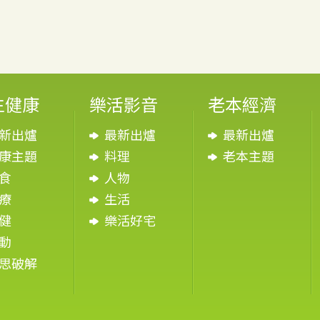
生健康
樂活影音
老本經濟
新出爐
最新出爐
最新出爐
康主題
料理
老本主題
食
人物
療
生活
健
樂活好宅
動
思破解